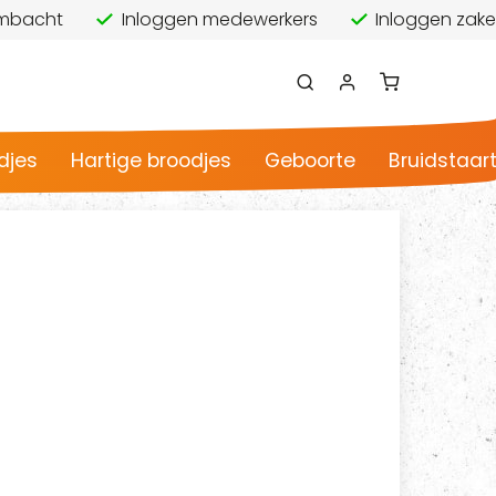
 ambacht
Inloggen medewerkers
Inloggen zakel
djes
Hartige broodjes
Geboorte
Bruidstaar