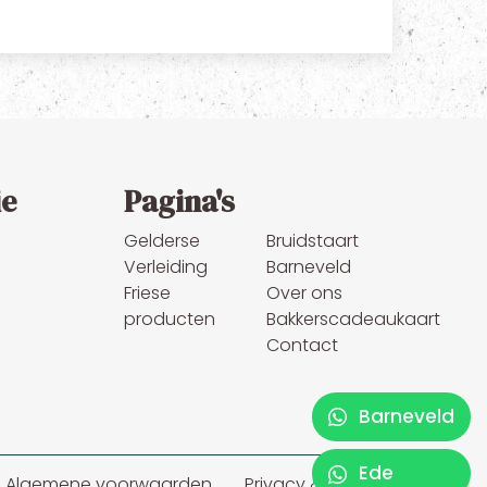
ie
Pagina's
Gelderse
Bruidstaart
Verleiding
Barneveld
Friese
Over ons
producten
Bakkerscadeaukaart
Contact
Barneveld
Ede
Algemene voorwaarden
Privacy & cookies