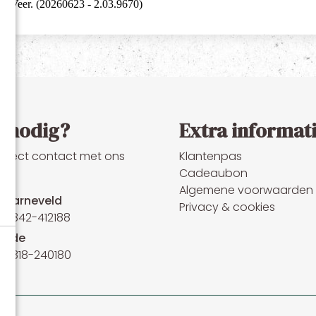
p nodig?
Extra informat
irect contact met ons
Klantenpas
Cadeaubon
Algemene voorwaarden
Barneveld
Privacy & cookies
0342-412188
Ede
0318-240180