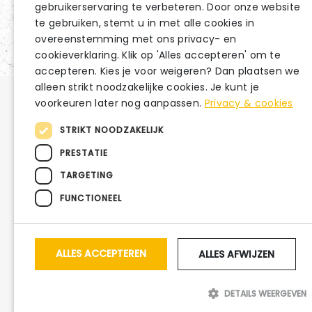
gebruikerservaring te verbeteren. Door onze website
te gebruiken, stemt u in met alle cookies in
overeenstemming met ons privacy- en
cookieverklaring. Klik op 'Alles accepteren' om te
accepteren. Kies je voor weigeren? Dan plaatsen we
alleen strikt noodzakelijke cookies. Je kunt je
voorkeuren later nog aanpassen.
Privacy & cookies
Hul
STRIKT NOODZAKELIJK
Neem d
PRESTATIE
Barneveld
Gowthorpestraat 29
op.
TARGETING
Harselaar
Amerikalaan 2
IJssalon
Gowthorpestraat 81
FUNCTIONEEL
Taartautomaat
Gowthorpestraat 81
Ede
Brouwerstraat 116
ALLES ACCEPTEREN
ALLES AFWIJZEN
DETAILS WEERGEVEN