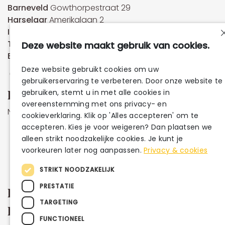
Barneveld
Gowthorpestraat 29
Harselaar
Amerikalaan 2
IJssalon
Gowthorpestraat 81
Taartautomaat
Gowthorpestraat 81
Deze website maakt gebruik van cookies.
Ede
Brouwerstraat 116
Deze website gebruikt cookies om uw
gebruikerservaring te verbeteren. Door onze website te
Hulp nodig?
gebruiken, stemt u in met alle cookies in
overeenstemming met ons privacy- en
Neem direct contact met ons op.
cookieverklaring. Klik op 'Alles accepteren' om te
accepteren. Kies je voor weigeren? Dan plaatsen we
Barneveld
alleen strikt noodzakelijke cookies. Je kunt je
0342-412188
voorkeuren later nog aanpassen.
Privacy & cookies
Ede
0318-240180
STRIKT NOODZAKELIJK
PRESTATIE
Extra informatie
TARGETING
Pagina's
FUNCTIONEEL