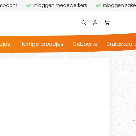
 ambacht
Inloggen medewerkers
Inloggen zakel
djes
Hartige broodjes
Geboorte
Bruidstaar